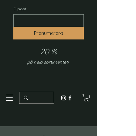
E-post
Prenumerera
20 %
på hela sortimentet!