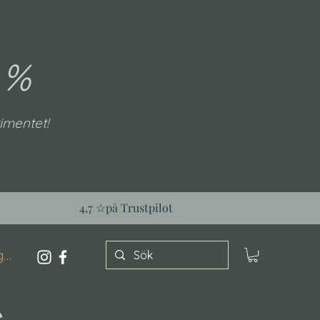
 %
imentet!
4,7 ☆på Trustpilot
ga in
e