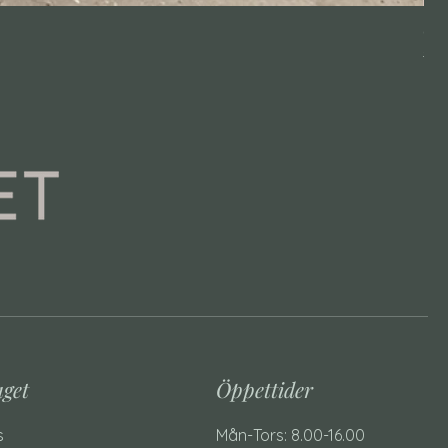
Grö
Ordi
7 4
20
aget
Öppettider
s
Mån-Tors: 8.00-16.00