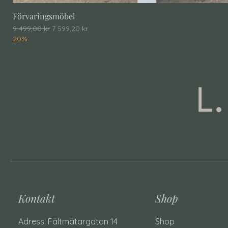
Förvaringsmöbel
Ordinarie pris
Reapris
9 499,00 kr
7 599,20 kr
20%
Kontakt
Shop
Adress: Fältmätargatan 14
Shop