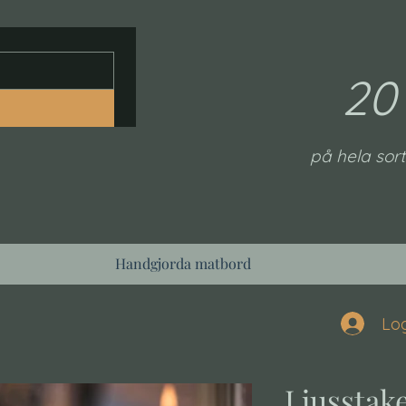
20
på hela sort
Handgjorda matbord
Log
Ljusstak