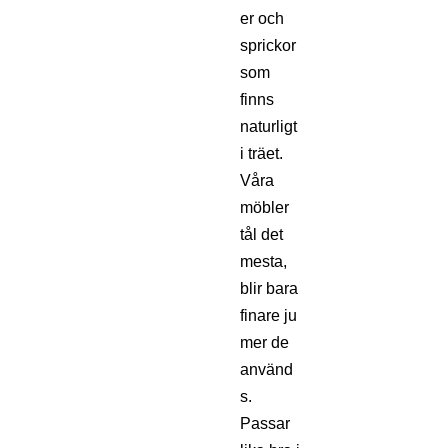
er och
sprickor
som
finns
naturligt
i träet.
Våra
möbler
tål det
mesta,
blir bara
finare ju
mer de
använd
s.
Passar