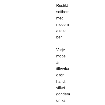
Rustikt
soffbord
med
modern
a raka
ben.
Varje
möbel
är
tillverka
d för
hand,
vilket
gör dem
unika