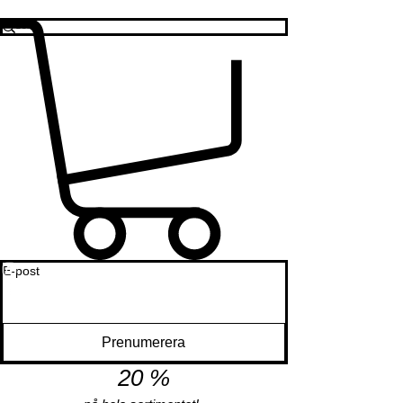
E-post
Prenumerera
20 %