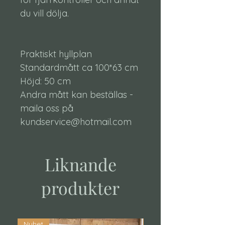
du vill dölja.
Praktiskt hyllplan
Standardmått ca 100*63 cm
Höjd: 50 cm
Andra mått kan beställas -
maila oss på
kundservice@hotmail.com
Liknande
produkter
Nyhet
Nyhet