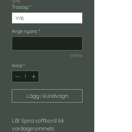
20%
Träslag
*
Ange nyans
*
0/500
Antal
*
Lägg i kundvagn
Låt Spira soffbord bli
vardagsrummets