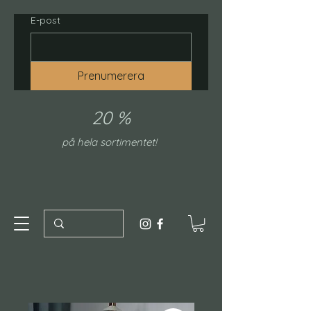
E-post
Prenumerera
20 %
på hela sortimentet!