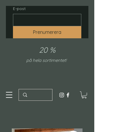
E-post
Prenumerera
20 %
på hela sortimentet!