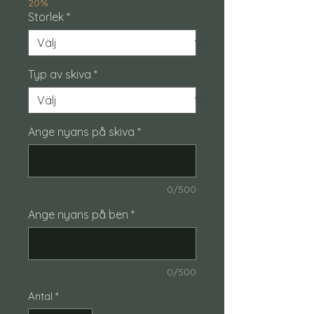
20%
Storlek
*
Typ av skiva
*
Ange nyans på skiva
*
0/500
Ange nyans på ben
*
0/500
Antal
*