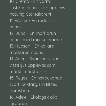
10. Crema - En varm
ljusbrun nyans som upplevs
naturlig. Storsäljaren!
11. Walter - En rödbrun
nyans
12. Juno - En mörkbrun
nyans med mycket värme
13. Hudson - En kallare
mörkbrun nyans
14. Aden - Svart bets. Kan i
vissa ljus upplevas som
mörkt, mörkt brun
15. Reyes - En heltäckande
svart lackfärg. Fin till tex
bordsben
16. Adele - Ekologisk olja
Ljusbrun