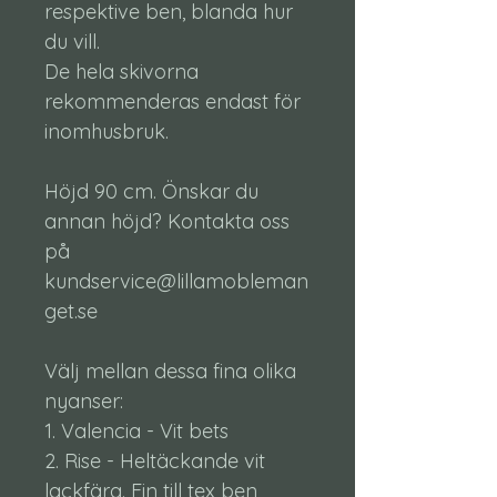
respektive ben, blanda hur
du vill.
De hela skivorna
rekommenderas endast för
inomhusbruk.
Höjd 90 cm. Önskar du
annan höjd? Kontakta oss
på
kundservice@lillamobleman
get.se
Välj mellan dessa fina olika
nyanser:
1. Valencia - Vit bets
2. Rise - Heltäckande vit
lackfärg. Fin till tex ben