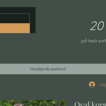
20
på hela sort
Handgjorda matbord
Log
Oval kor