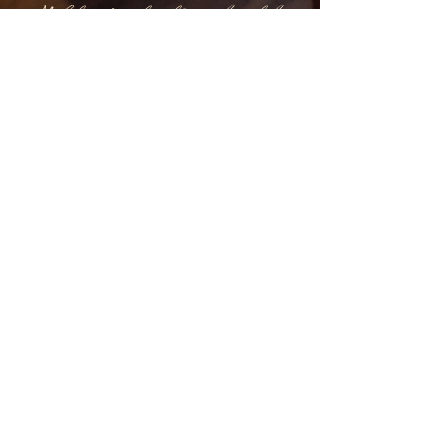
Möbler för livslång kärlek
Om oss
@lillamoblemanget