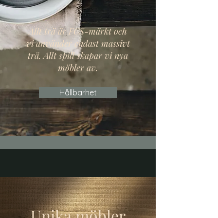
Allt trä är FCS-märkt och
vi använder endast massivt
trä. Allt spill skapar vi nya
möbler av.
Hållbarhet
Unika möbler