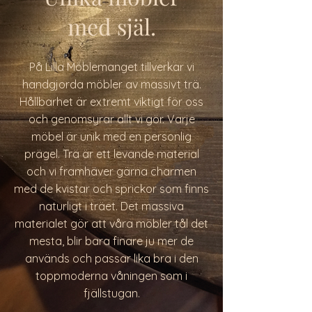
med själ.
På Lilla Möblemanget tillverkar vi
handgjorda möbler av massivt trä.
Hållbarhet är extremt viktigt för oss
och genomsyrar allt vi gör. Varje
möbel är unik med en personlig
prägel. Trä är ett levande material
och vi framhäver gärna charmen
med de kvistar och sprickor som finns
naturligt i träet. Det massiva
materialet gör att våra möbler tål det
mesta, blir bara finare ju mer de
används och passar lika bra i den
toppmoderna våningen som i
fjällstugan.