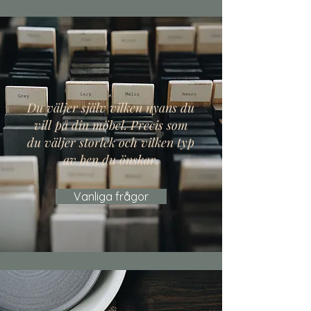
Du väljer själv vilken nyans du
vill på din möbel. Precis som
du väljer storlek och vilken typ
av ben du önskar.
Vanliga frågor