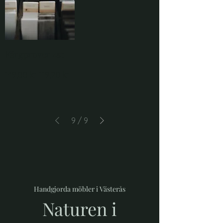
Färgprover 4st
Ordinarie pris
Reapris
149,00 kr
119,20 kr
9
/
9
Handgjorda möbler i Västerås
Naturen i