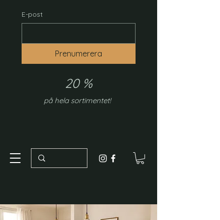
E-post
Prenumerera
20 %
på hela sortimentet!