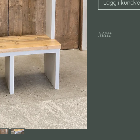
Lägg i kundv
Mått
Måttbeställ hyllan
Standardutförand
Bredd: 100 cm
Höjd: 180 cm
Djup: 30 cm