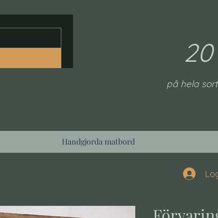
20
på hela sort
Handgjorda matbord
Log
Förvari