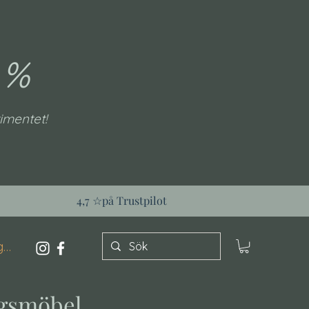
 %
imentet!
4,7 ☆på Trustpilot
ga in
ngsmöbel