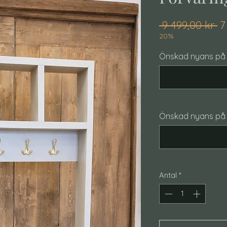
O
 9 499,00 kr 
7
pr
20%
Önskad nyans på si
Önskad nyans på s
Antal
*